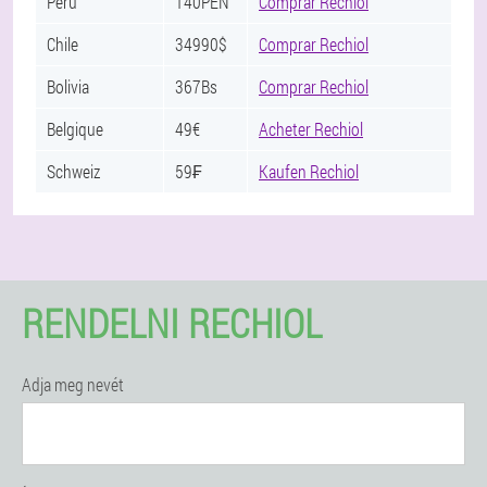
Perú
140PEN
Comprar Rechiol
Chile
34990$
Comprar Rechiol
Bolivia
367Bs
Comprar Rechiol
Belgique
49€
Acheter Rechiol
Schweiz
59₣
Kaufen Rechiol
RENDELNI RECHIOL
Adja meg nevét