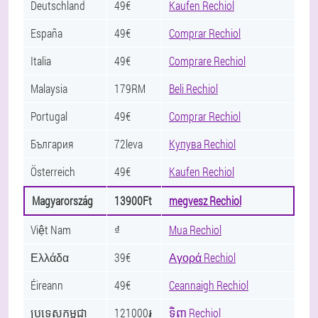
Deutschland
49€
Kaufen Rechiol
España
49€
Comprar Rechiol
Italia
49€
Comprare Rechiol
Malaysia
179RM
Beli Rechiol
Portugal
49€
Comprar Rechiol
България
72leva
Купува Rechiol
Österreich
49€
Kaufen Rechiol
Magyarország
13900Ft
megvesz Rechiol
Việt Nam
₫
Mua Rechiol
Ελλάδα
39€
Αγορά Rechiol
Éireann
49€
Ceannaigh Rechiol
ប្រទេសកម្ពុជា
121000៛
ទិញ Rechiol