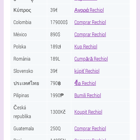
Κύπρος
39€
Αγορά Rechiol
Colombia
179000$
Comprar Rechiol
México
890$
Comprar Rechiol
Polska
189zł
Kup Rechiol
România
189L
Cumpără Rechiol
Slovensko
39€
kúpiť Rechiol
ประเทศไทย
790฿
ซื้อ Rechiol
Pilipinas
1990₱
Bumili Rechiol
Česká
1300Kč
Koupit Rechiol
republika
Guatemala
250Q
Comprar Rechiol