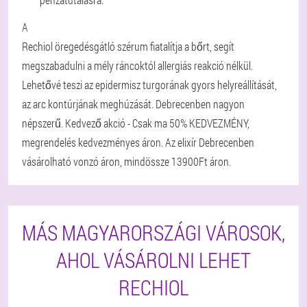
A
Rechiol öregedésgátló szérum fiatalítja a bőrt, segít
megszabadulni a mély ráncoktól allergiás reakció nélkül.
Lehetővé teszi az epidermisz turgorának gyors helyreállítását,
az arc kontúrjának meghúzását. Debrecenben nagyon
népszerű. Kedvező akció - Csak ma 50% KEDVEZMÉNY,
megrendelés kedvezményes áron. Az elixír Debrecenben
vásárolható vonzó áron, mindössze 13900Ft áron.
MÁS MAGYARORSZÁGI VÁROSOK,
AHOL VÁSÁROLNI LEHET
RECHIOL