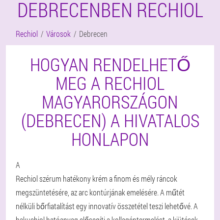
DEBRECENBEN RECHIOL
Rechiol
Városok
Debrecen
HOGYAN RENDELHETŐ
MEG A RECHIOL
MAGYARORSZÁGON
(DEBRECEN) A HIVATALOS
HONLAPON
A
Rechiol szérum hatékony krém a finom és mély ráncok
megszüntetésére, az arc kontúrjának emelésére. A műtét
nélküli bőrfiatalítást egy innovatív összetétel teszi lehetővé. A
bakuchiol hatóanyag elősegíti a kollagéntermelést, a kiütések,