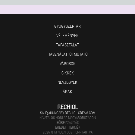
GYÓGYSZERTÁR
VÉLEMÉNYEK
TAPASZTALAT
HASZNÁLATI ÚTMUTATÓ
VÁROSOK
CIKKEK
NÉVJEGYEK
ÁRAK
RECHIOL
SALE@HUNGARY.RECHIOL-CREAM.COM
HIVATALOS HONLAP MAGYARORSZÁGON
BŐRFIATALÍTÁS
EREDETI TERMÉK
2026 © MINDEN JOG FENNTARTVA