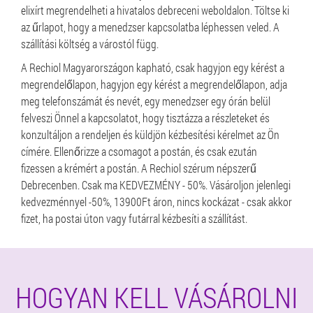
elixírt megrendelheti a hivatalos debreceni weboldalon. Töltse ki
az űrlapot, hogy a menedzser kapcsolatba léphessen veled. A
szállítási költség a várostól függ.
A Rechiol Magyarországon kapható, csak hagyjon egy kérést a
megrendelőlapon, hagyjon egy kérést a megrendelőlapon, adja
meg telefonszámát és nevét, egy menedzser egy órán belül
felveszi Önnel a kapcsolatot, hogy tisztázza a részleteket és
konzultáljon a rendeljen és küldjön kézbesítési kérelmet az Ön
címére. Ellenőrizze a csomagot a postán, és csak ezután
fizessen a krémért a postán. A Rechiol szérum népszerű
Debrecenben. Csak ma KEDVEZMÉNY - 50%. Vásároljon jelenlegi
kedvezménnyel -50%, 13900Ft áron, nincs kockázat - csak akkor
fizet, ha postai úton vagy futárral kézbesíti a szállítást.
HOGYAN KELL VÁSÁROLNI